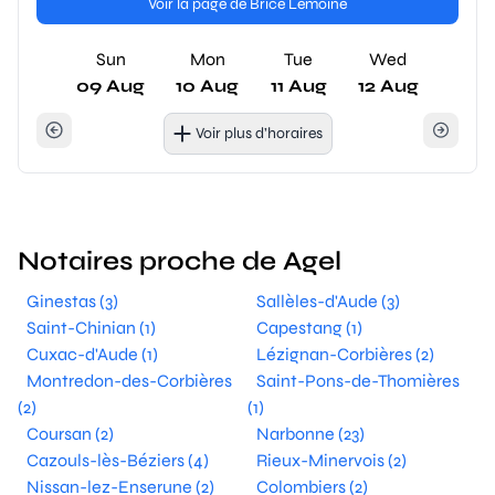
Voir la page de Brice Lemoine
Sun
Mon
Tue
Wed
09 Aug
10 Aug
11 Aug
12 Aug
Voir plus d’horaires
Notaires proche de Agel
Ginestas (3)
Sallèles-d'Aude (3)
Saint-Chinian (1)
Capestang (1)
Cuxac-d'Aude (1)
Lézignan-Corbières (2)
Montredon-des-Corbières
Saint-Pons-de-Thomières
(2)
(1)
Coursan (2)
Narbonne (23)
Cazouls-lès-Béziers (4)
Rieux-Minervois (2)
Nissan-lez-Enserune (2)
Colombiers (2)