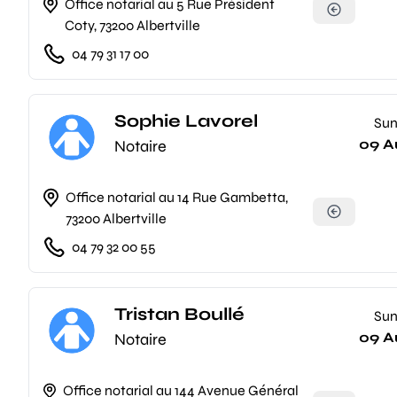
Office notarial au 5 Rue Président
Coty, 73200 Albertville
04 79 31 17 00
Sophie Lavorel
Su
09 A
Notaire
Office notarial au 14 Rue Gambetta,
73200 Albertville
04 79 32 00 55
Tristan Boullé
Su
09 A
Notaire
Office notarial au 144 Avenue Général