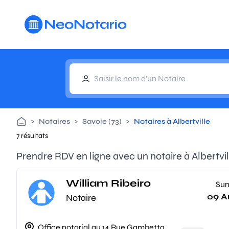
Aller au contenu principal
>
Notaires
>
Savoie (73)
>
Notaires à Albertville
7 résultats
Prendre RDV en ligne avec un notaire à Albertvil
William Ribeiro
Su
09 A
Notaire
Office notarial au 14 Rue Gambetta,