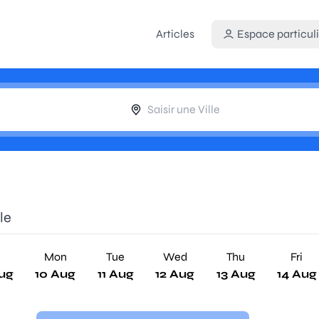
Articles
Espace particuli
le
n
Mon
Tue
Wed
Thu
Fri
ug
10 Aug
11 Aug
12 Aug
13 Aug
14 Aug