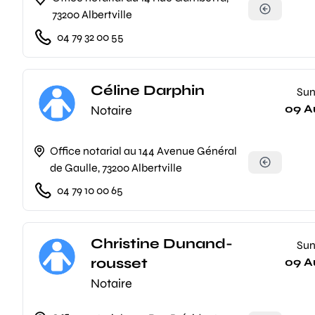
73200 Albertville
04 79 32 00 55
Céline Darphin
Su
09 A
Notaire
Office notarial au 144 Avenue Général
de Gaulle, 73200 Albertville
04 79 10 00 65
Christine Dunand-
Su
rousset
09 A
Notaire