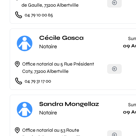
de Gaulle, 73200 Albertville
04 79 10 00 65
Cécile Gasca
Su
09 A
Notaire
Office notarial au 5 Rue Président
Coty, 73200 Albertville
04 79 31 17 00
Sandra Mongellaz
Su
09 A
Notaire
Office notarial au 53 Route