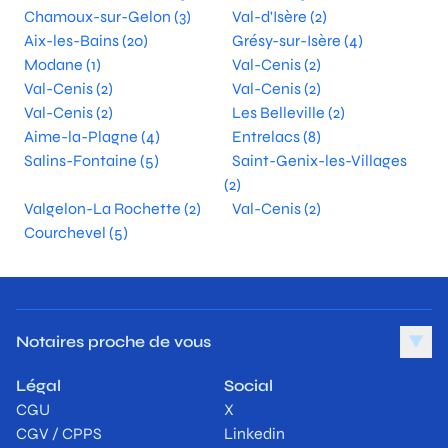
Chamoux-sur-Gelon (3)
Val-d'Isère (2)
Aix-les-Bains (20)
Grésy-sur-Isère (4)
Modane (1)
Val-Cenis (2)
Val-Cenis (2)
Val-Cenis (2)
Val-Cenis (2)
Les Belleville (2)
Aime-la-Plagne (4)
Entrelacs (8)
Salins-Fontaine (5)
Saint-Genix-les-Villages
(2)
Valgelon-La Rochette (2)
Val-Cenis (2)
Courchevel (5)
Notaires proche de vous
▼
Légal
Social
CGU
X
CGV / CPPS
Linkedin