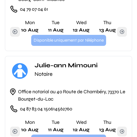
04 79 07 04 61
Mon
Tue
Wed
Thu
10 Aug
11 Aug
12 Aug
13 Aug
Disponible uniquement par téléphone
Julie-ann Mimouni
Notaire
Office notarial au 40 Route de Chambéry, 73370 Le
Bourget-du-Lac
04 87 83 04 150614562760
Mon
Tue
Wed
Thu
10 Aug
11 Aug
12 Aug
13 Aug