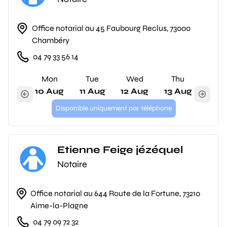
Office notarial au 45 Faubourg Reclus, 73000
Chambéry
04 79 33 56 14
Mon
Tue
Wed
Thu
10 Aug
11 Aug
12 Aug
13 Aug
Disponible uniquement par téléphone
Etienne Feige jézéquel
Notaire
Office notarial au 644 Route de la Fortune, 73210
Aime-la-Plagne
04 79 09 72 32