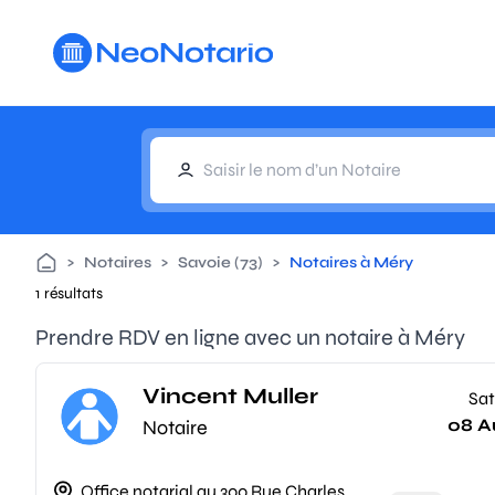
Aller au contenu principal
>
Notaires
>
Savoie (73)
>
Notaires à Méry
1 résultats
Prendre RDV en ligne avec un notaire à Méry
Vincent Muller
Sat
08 A
Notaire
Office notarial au 300 Rue Charles