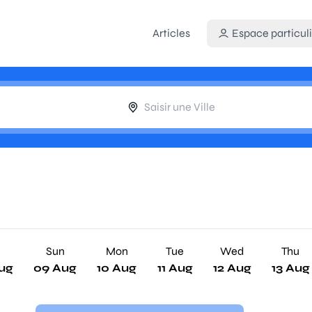
Articles
Espace particuli
Sun
Mon
Tue
Wed
Thu
ug
09 Aug
10 Aug
11 Aug
12 Aug
13 Aug