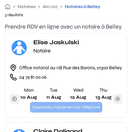
>
Notaires
>
Ain (01)
>
Notaires à Belley
3 résultats
Prendre RDV en ligne avec un notaire à Belley
Elise Jaskulski
Notaire
Office notarial au 11B Rue des Barons, 01300 Belley
04 79 81 00 06
Mon
Tue
Wed
Thu
10 Aug
11 Aug
12 Aug
13 Aug
Disponible uniquement par téléphone
Claire Daligand