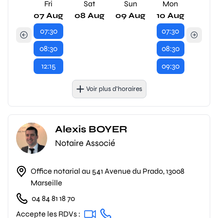
Fri
Sat
Sun
Mon
07 Aug
08 Aug
09 Aug
10 Aug
07:30
07:30
08:30
08:30
12:15
09:30
Voir plus d’horaires
Alexis BOYER
Notaire Associé
Office notarial au 541 Avenue du Prado, 13008
Marseille
04 84 81 18 70
Accepte les RDVs :