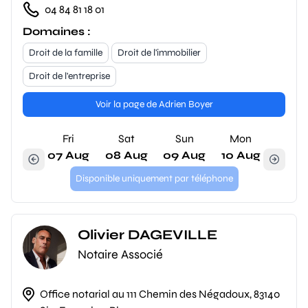
04 84 81 18 01
Domaines :
Droit de la famille
Droit de l'immobilier
Droit de l'entreprise
Voir la page de Adrien Boyer
Fri
Sat
Sun
Mon
07 Aug
08 Aug
09 Aug
10 Aug
Disponible uniquement par téléphone
Olivier DAGEVILLE
Notaire Associé
Office notarial au 111 Chemin des Négadoux, 83140