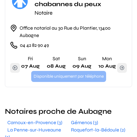
chabannes du peux
Notaire
Office notarial au 30 Rue du Plantier, 13400
Aubagne
04 42 82 90 49
Fri
Sat
Sun
Mon
07 Aug
08 Aug
09 Aug
10 Aug
Disponible uniquement par téléphone
Notaires proche de Aubagne
Carnoux-en-Provence (3)
Gémenos (3)
La Penne-sur-Huveaune
Roquefort-la-Bédoule (2)