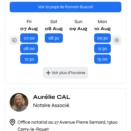
Voir la page de Romain Buscail
Fri
Sat
Sun
Mon
07 Aug
08 Aug
09 Aug
10 Aug
07:00
08:30
09:30
08:00
12:30
12:30
15:00
Voir plus d’horaires
Aurélie CAL
Notaire Associé
Office notarial au 27 Avenue Pierre Semard, 13620
Carry-le-Rouet