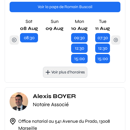
Voir la page de Romain Buscail
Sat
Sun
Mon
Tue
08 Aug
09 Aug
10 Aug
11 Aug
08:30
09:30
07:30
12:30
12:30
15:00
15:00
Voir plus d’horaires
Alexis BOYER
Notaire Associé
Office notarial au 541 Avenue du Prado, 13008
Marseille