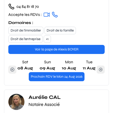
04 84 81 18 70
Accepte les RDVs :
Domaines :
Droit de l'immobilier
Droit de la famille
Droit de l'entreprise
+1
Voir la page de Alexis BOYER
Sat
Sun
Mon
Tue
08 Aug
09 Aug
10 Aug
11 Aug
Prochain RDV le Mon 24 Aug 2026
Aurélie CAL
Notaire Associé