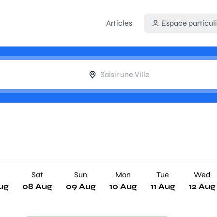
Articles
Espace particuli
Sat
Sun
Mon
Tue
Wed
ug
08 Aug
09 Aug
10 Aug
11 Aug
12 Aug