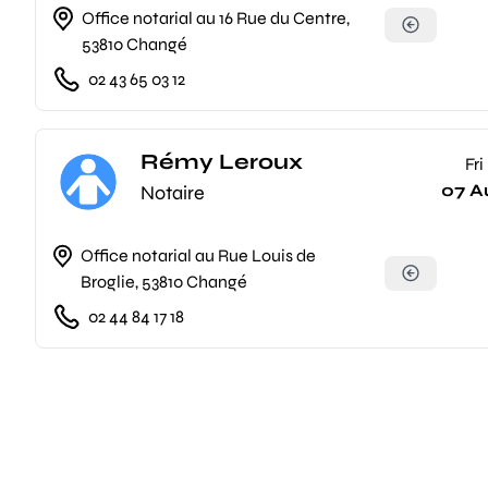
Office notarial au 16 Rue du Centre,
53810 Changé
02 43 65 03 12
Rémy Leroux
Fri
07 A
Notaire
Office notarial au Rue Louis de
Broglie, 53810 Changé
02 44 84 17 18