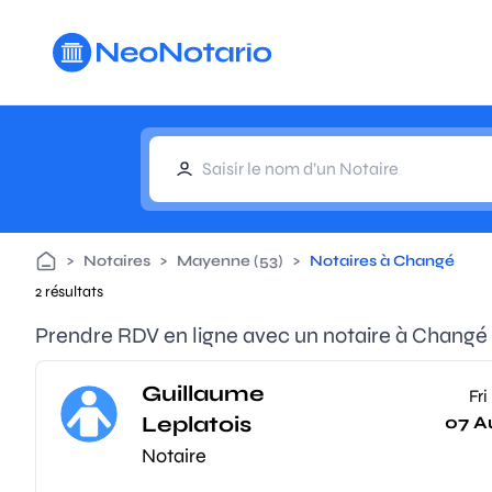
Aller au contenu principal
>
Notaires
>
Mayenne (53)
>
Notaires à Changé
2 résultats
Prendre RDV en ligne avec un notaire à Changé
Guillaume
Fri
Leplatois
07 A
Notaire