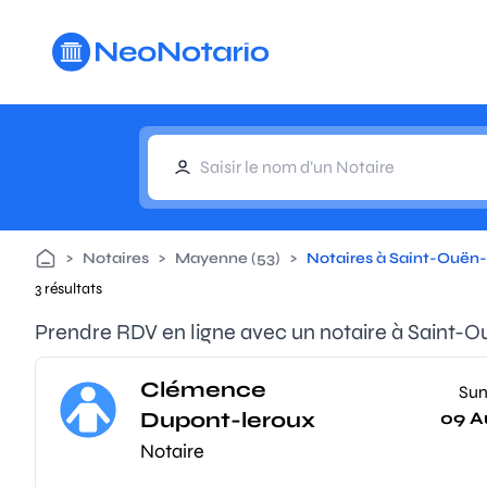
Aller au contenu principal
>
Notaires
>
Mayenne (53)
>
Notaires à Saint-Ouën-
3 résultats
Prendre RDV en ligne avec un notaire à Saint-O
Clémence
Su
Dupont-leroux
09 A
Notaire