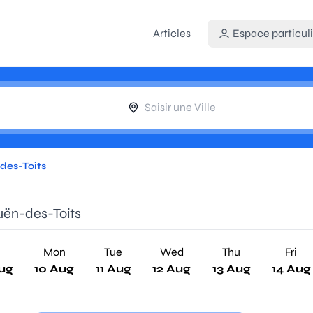
Articles
Espace particuli
des-Toits
uën-des-Toits
n
Mon
Tue
Wed
Thu
Fri
ug
10 Aug
11 Aug
12 Aug
13 Aug
14 Aug