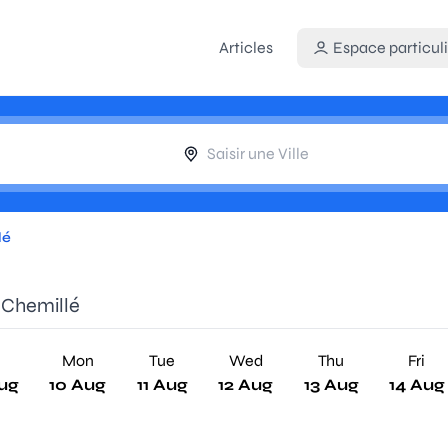
Articles
Espace particuli
lé
 Chemillé
n
Mon
Tue
Wed
Thu
Fri
ug
10 Aug
11 Aug
12 Aug
13 Aug
14 Aug