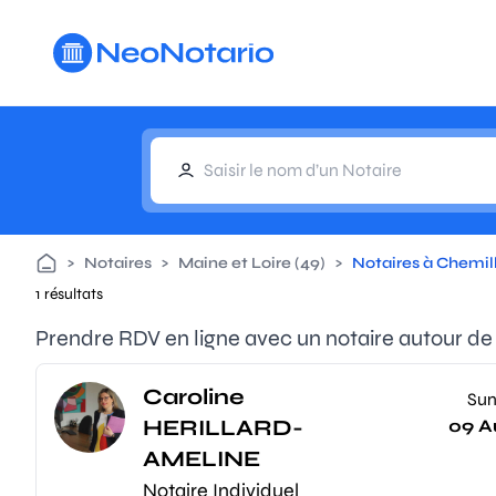
Aller au contenu principal
>
Notaires
>
Maine et Loire (49)
>
Notaires à Chemil
1 résultats
Prendre RDV en ligne avec un notaire autour de
Caroline
Su
HERILLARD-
09 A
AMELINE
Notaire Individuel