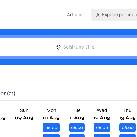
Articles
Espace particuli
r (21)
Sun
Mon
Tue
Wed
Thu
ug
09 Aug
10 Aug
11 Aug
12 Aug
13 Aug
06:00
06:00
06:00
06:00