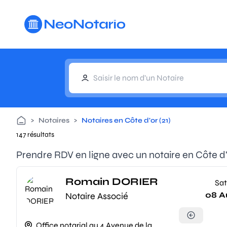
Aller au contenu principal
>
Notaires
>
Notaires en Côte d'or (21)
147 résultats
Prendre RDV en ligne avec un notaire en Côte d'o
Romain DORIER
Sat
08 A
Notaire Associé
Office notarial au 4 Avenue de la