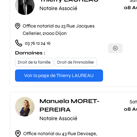
Sat
08 A
Notaire Associé
Office notarial au 23 Rue Jacques
Cellerier, 21000 Dijon
03 76 12 24 16
Domaines :
Droit de la famille
Droit de l'immobilier
Voir la page de Thierry LAUREAU
Manuela MORET-
Sat
PEREIRA
08 A
Notaire Associé
Office notarial au 43 Rue Devosge,