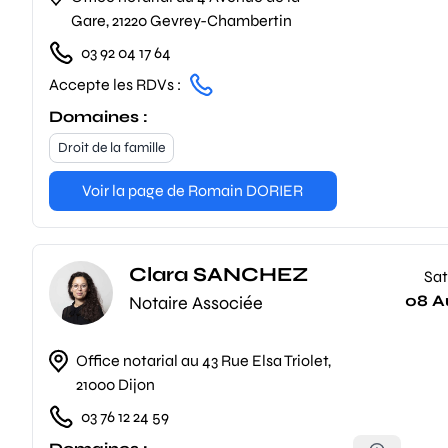
Gare, 21220 Gevrey-Chambertin
03 92 04 17 64
Accepte les RDVs :
Domaines :
Droit de la famille
Voir la page de Romain DORIER
Clara SANCHEZ
Sat
08 A
Notaire Associée
Office notarial au 43 Rue Elsa Triolet,
21000 Dijon
03 76 12 24 59