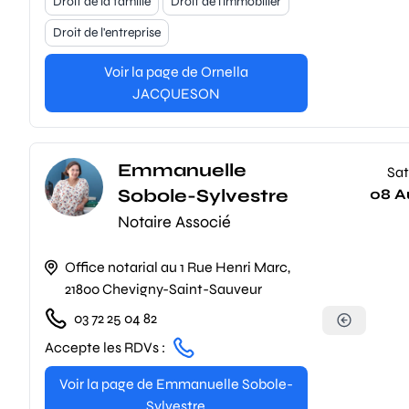
Droit de la famille
Droit de l'immobilier
Droit de l'entreprise
Voir la page de Ornella
JACQUESON
Emmanuelle
Sat
Sobole-Sylvestre
08 A
Notaire Associé
Office notarial au 1 Rue Henri Marc,
21800 Chevigny-Saint-Sauveur
03 72 25 04 82
Accepte les RDVs :
Voir la page de Emmanuelle Sobole-
Sylvestre