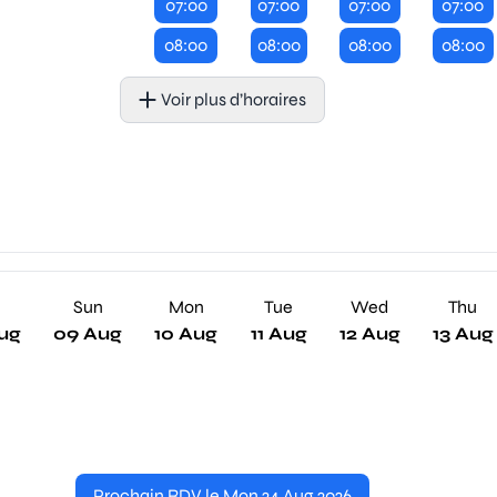
07:00
07:00
07:00
07:00
08:00
08:00
08:00
08:00
Voir plus d’horaires
Sun
Mon
Tue
Wed
Thu
ug
09 Aug
10 Aug
11 Aug
12 Aug
13 Aug
Prochain RDV le Mon 24 Aug 2026