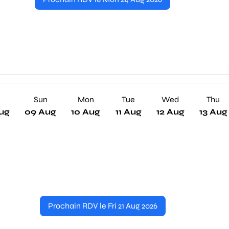
Sun
Mon
Tue
Wed
Thu
ug
09 Aug
10 Aug
11 Aug
12 Aug
13 Aug
Prochain RDV le Fri 21 Aug 2026