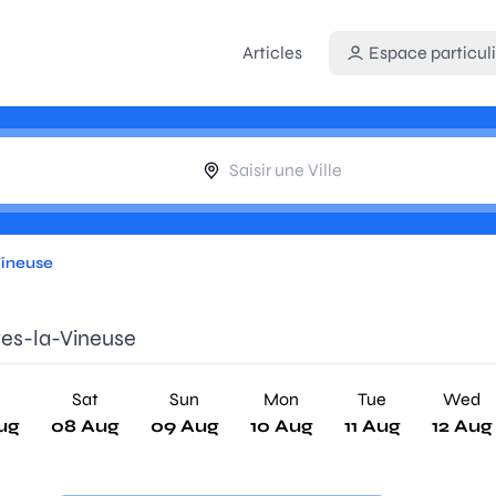
Articles
Espace particuli
Vineuse
ges-la-Vineuse
Sat
Sun
Mon
Tue
Wed
ug
08 Aug
09 Aug
10 Aug
11 Aug
12 Aug