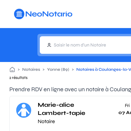
Aller au contenu principal
>
Notaires
>
Yonne (89)
>
Notaires à Coulanges-la-
2 résultats
Prendre RDV en ligne avec un notaire à Coulan
Marie-alice
Fri
Lambert-tapie
07 A
Notaire