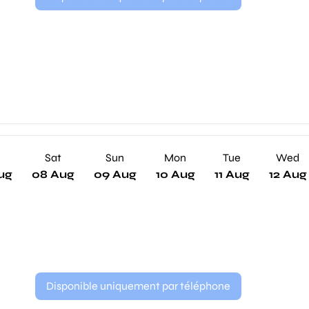
Sat
Sun
Mon
Tue
Wed
ug
08 Aug
09 Aug
10 Aug
11 Aug
12 Aug
Disponible uniquement par téléphone