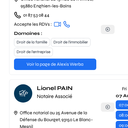
95880 Enghien-les-Bains
01 87 53 08 44
Accepte les RDVs :
Domaines :
Droit de la famille
Droit de l'immobilier
Droit de l'entreprise
Voir la page de Alexis Werba
Lionel PAIN
Fri
07 A
Notaire Associé
07:0
Office notarial au 25 Avenue de la
08:0
Défense du Bourget, 93150 Le Blanc-
09:0
Mesnil