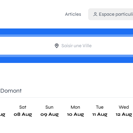
Articles
Espace particuli
e Domont
Sat
Sun
Mon
Tue
Wed
ug
08 Aug
09 Aug
10 Aug
11 Aug
12 Aug