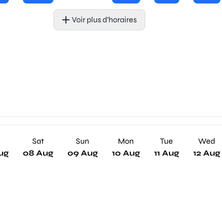
Voir plus d’horaires
Sat
Sun
Mon
Tue
Wed
ug
08 Aug
09 Aug
10 Aug
11 Aug
12 Aug