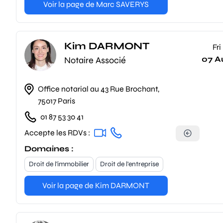
Voir la page de Marc SAVERYS
Kim DARMONT
Fri
07 A
Notaire Associé
Office notarial au 43 Rue Brochant,
75017 Paris
01 87 53 30 41
Accepte les RDVs :
Domaines :
Droit de l'immobilier
Droit de l'entreprise
Voir la page de Kim DARMONT