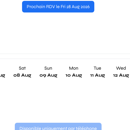
Prochain RDV le Fri 28 Aug 2026
Sat
Sun
Mon
Tue
Wed
ug
08 Aug
09 Aug
10 Aug
11 Aug
12 Aug
Disponible uniquement par téléphone