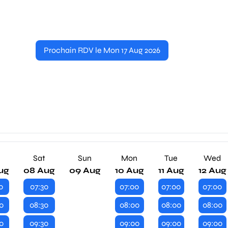
Prochain RDV le Mon 17 Aug 2026
Sat
Sun
Mon
Tue
Wed
ug
08 Aug
09 Aug
10 Aug
11 Aug
12 Aug
0
07:30
07:00
07:00
07:00
0
08:30
08:00
08:00
08:00
0
09:30
09:00
09:00
09:00