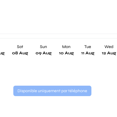
Sat
Sun
Mon
Tue
Wed
ug
08 Aug
09 Aug
10 Aug
11 Aug
12 Aug
Disponible uniquement par téléphone