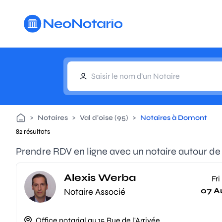
Aller au contenu principal
>
Notaires
>
Val d'oise (95)
>
Notaires à Domont
82 résultats
Prendre RDV en ligne avec un notaire autour d
Alexis Werba
Fri
07 A
Notaire Associé
Office notarial au 15 Rue de l'Arrivée,