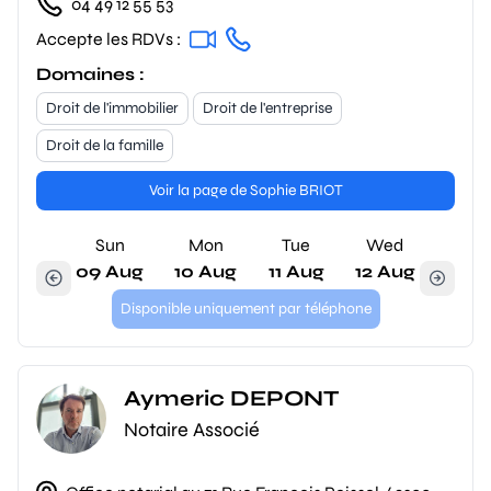
04 49 12 55 53
Accepte les RDVs :
Domaines :
Droit de l'immobilier
Droit de l'entreprise
Droit de la famille
Voir la page de Sophie BRIOT
Sun
Mon
Tue
Wed
09 Aug
10 Aug
11 Aug
12 Aug
Disponible uniquement par téléphone
Aymeric DEPONT
Notaire Associé