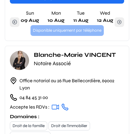
Sun
Mon
Tue
Wed
09 Aug
10 Aug
11 Aug
12 Aug
Disponible uniquement par téléphone
Blanche-Marie VINCENT
Notaire Associé
Office notarial au 26 Rue Bellecordière, 69002
Lyon
04 84 45 31 00
Accepte les RDVs :
Domaines :
Droit de la famille
Droit de l'immobilier