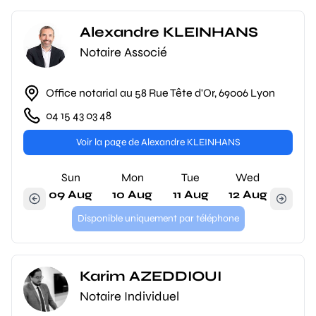
Alexandre KLEINHANS
Notaire Associé
Office notarial au 58 Rue Tête d'Or, 69006 Lyon
04 15 43 03 48
Voir la page de Alexandre KLEINHANS
Sun
Mon
Tue
Wed
09 Aug
10 Aug
11 Aug
12 Aug
Disponible uniquement par téléphone
Karim AZEDDIOUI
Notaire Individuel