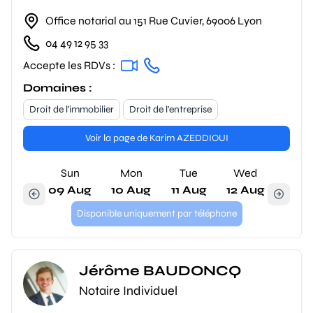
Office notarial au 151 Rue Cuvier, 69006 Lyon
04 49 12 95 33
Accepte les RDVs :
Domaines :
Droit de l'immobilier
Droit de l'entreprise
Voir la page de Karim AZEDDIOUI
Sun
Mon
Tue
Wed
09 Aug
10 Aug
11 Aug
12 Aug
Disponible uniquement par téléphone
Jérôme BAUDONCQ
Notaire Individuel