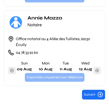
Annie Mazza
Notaire
Office notarial au 4 Allée des Tullistes, 69130
Écully
04 78 33 92 60
Sun
Mon
Tue
Wed
09 Aug
10 Aug
11 Aug
12 Aug
Disponible uniquement par téléphone
Suivant