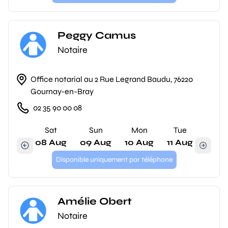
Peggy Camus
Notaire
Office notarial au 2 Rue Legrand Baudu, 76220
Gournay-en-Bray
02 35 90 00 08
Sat
Sun
Mon
Tue
08 Aug
09 Aug
10 Aug
11 Aug
Disponible uniquement par téléphone
Amélie Obert
Notaire