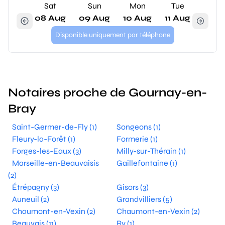
Sat
Sun
Mon
Tue
08 Aug
09 Aug
10 Aug
11 Aug
Disponible uniquement par téléphone
Notaires proche de Gournay-en-
Bray
Saint-Germer-de-Fly (1)
Songeons (1)
Fleury-la-Forêt (1)
Formerie (1)
Forges-les-Eaux (3)
Milly-sur-Thérain (1)
Marseille-en-Beauvaisis
Gaillefontaine (1)
(2)
Étrépagny (3)
Gisors (3)
Auneuil (2)
Grandvilliers (5)
Chaumont-en-Vexin (2)
Chaumont-en-Vexin (2)
Beauvais (11)
Ry (1)