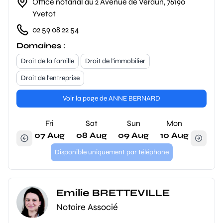
Office notarial au 2 Avenue de Verdun, 76190
Yvetot
02 59 08 22 54
Domaines :
Droit de la famille
Droit de l'immobilier
Droit de l'entreprise
Voir la page de ANNE BERNARD
Fri
Sat
Sun
Mon
07 Aug
08 Aug
09 Aug
10 Aug
Disponible uniquement par téléphone
Emilie BRETTEVILLE
Notaire Associé