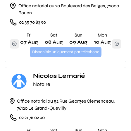
Office notarial au 20 Boulevard des Belges, 76000
Rouen
02 35 70 83 90
Fri
Sat
Sun
Mon
07 Aug
08 Aug
09 Aug
10 Aug
Disponible uniquement par téléphone
Nicolas Lemarié
Notaire
Office notarial au 52 Rue Georges Clemenceau,
76120 Le Grand-Quevilly
02 21 76 02 90
Fri
Sat
Sun
Mon