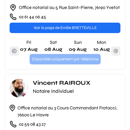
Office notarial au 5 Rue Saint-Pierre, 76190 Yvetot
02 61 44 06 45
Voir la page de Emilie BRETTEVILLE
Fri
Sat
Sun
Mon
07 Aug
08 Aug
09 Aug
10 Aug
Disponible uniquement par téléphone
Vincent RAIROUX
Notaire Individuel
Office notarial au 3 Cours Commandant Fratacci,
76600 Le Havre
02 59 08 43 27