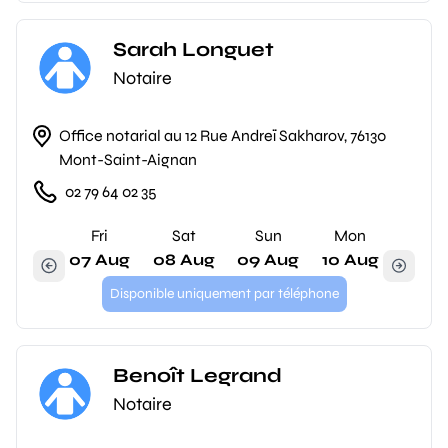
Sarah Longuet
Notaire
Office notarial au 12 Rue Andreï Sakharov, 76130
Mont-Saint-Aignan
02 79 64 02 35
Fri
Sat
Sun
Mon
07 Aug
08 Aug
09 Aug
10 Aug
Disponible uniquement par téléphone
Benoît Legrand
Notaire