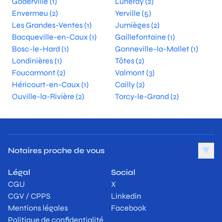
Goderville (1)
Luneray (2)
Envermeu (2)
Yerville (5)
Les Grandes-Ventes (1)
Jumièges (2)
Bacqueville-en-Caux (1)
Gaillefontaine (1)
Bosc-le-Hard (1)
Gonneville-la-Mallet (1)
Londinières (1)
Tôtes (2)
Foucarmont (2)
Valmont (3)
Héricourt-en-Caux (1)
Cailly (2)
Ouville-la-Rivière (2)
Torcy-le-Grand (2)
Notaires proche de vous
▼
Légal
Social
CGU
X
CGV / CPPS
Linkedin
Mentions légales
Facebook
Politique de confidentialité