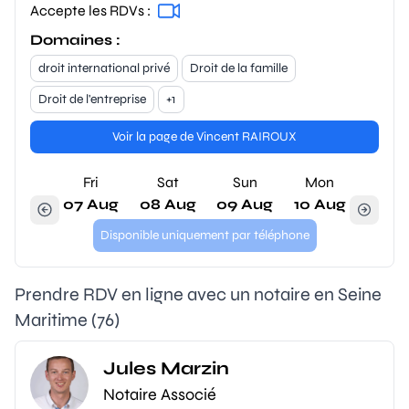
Accepte les RDVs :
Domaines :
droit international privé
Droit de la famille
Droit de l'entreprise
+1
Voir la page de Vincent RAIROUX
Fri
Sat
Sun
Mon
07 Aug
08 Aug
09 Aug
10 Aug
Disponible uniquement par téléphone
Prendre RDV en ligne avec un notaire en Seine
Maritime (76)
Jules Marzin
Notaire Associé