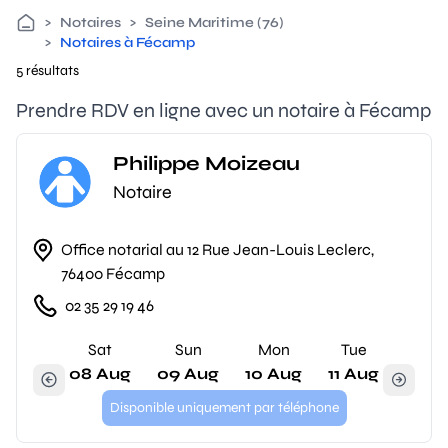
>
Notaires
>
Seine Maritime (76)
>
Notaires à Fécamp
5 résultats
Prendre RDV en ligne avec un notaire à Fécamp
Philippe Moizeau
Notaire
Office notarial au 12 Rue Jean-Louis Leclerc,
76400 Fécamp
02 35 29 19 46
Sat
Sun
Mon
Tue
08 Aug
09 Aug
10 Aug
11 Aug
Disponible uniquement par téléphone