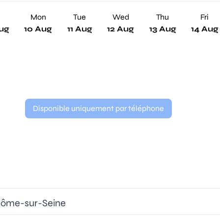
n
Mon
Tue
Wed
Thu
Fri
ug
10 Aug
11 Aug
12 Aug
13 Aug
14 Aug
Disponible uniquement par téléphone
érôme-sur-Seine