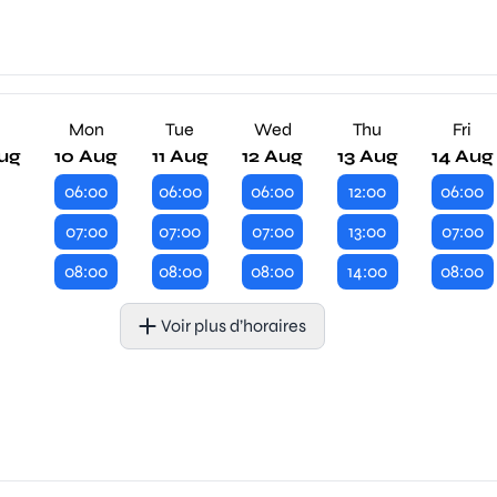
n
Mon
Tue
Wed
Thu
Fri
ug
10 Aug
11 Aug
12 Aug
13 Aug
14 Aug
06:00
06:00
06:00
12:00
06:00
07:00
07:00
07:00
13:00
07:00
08:00
08:00
08:00
14:00
08:00
Voir plus d’horaires