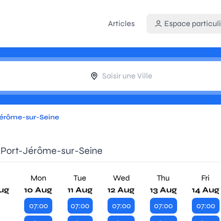
Articles
Espace particuli
Jérôme-sur-Seine
e Port-Jérôme-sur-Seine
n
Mon
Tue
Wed
Thu
Fri
ug
10 Aug
11 Aug
12 Aug
13 Aug
14 Aug
07:00
07:00
07:00
07:00
07:00