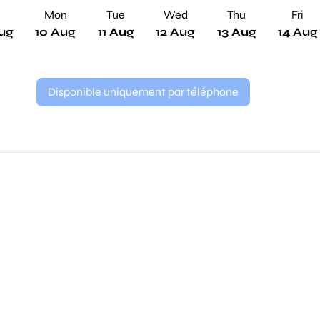
n
Mon
Tue
Wed
Thu
Fri
ug
10 Aug
11 Aug
12 Aug
13 Aug
14 Aug
Disponible uniquement par téléphone