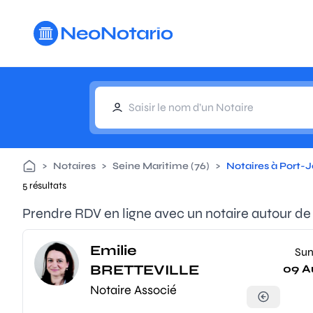
Aller au contenu principal
>
Notaires
>
Seine Maritime (76)
>
Notaires à Port-
5 résultats
Prendre RDV en ligne avec un notaire autour d
Emilie
Su
BRETTEVILLE
09 A
Notaire Associé