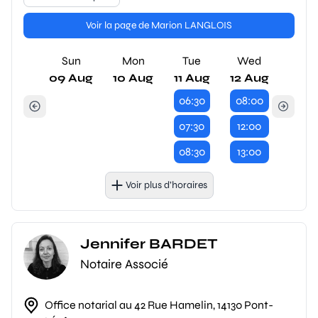
Voir la page de Marion LANGLOIS
Sun
Mon
Tue
Wed
09 Aug
10 Aug
11 Aug
12 Aug
06:30
08:00
07:30
12:00
08:30
13:00
Voir plus d’horaires
Jennifer BARDET
Notaire Associé
Office notarial au 42 Rue Hamelin, 14130 Pont-