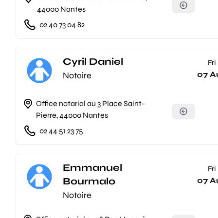
44000 Nantes
02 40 73 04 82
Cyril Daniel
Fri
07 A
Notaire
Office notarial au 3 Place Saint-
Pierre, 44000 Nantes
02 44 51 23 75
Emmanuel
Fri
Bourmalo
07 A
Notaire