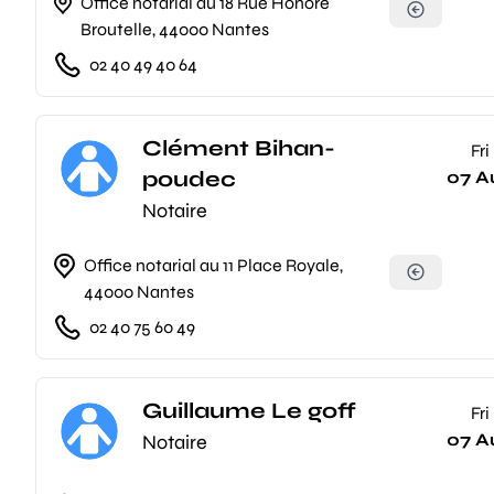
Office notarial au 18 Rue Honoré
Broutelle, 44000 Nantes
02 40 49 40 64
Clément Bihan-
Fri
poudec
07 A
Notaire
Office notarial au 11 Place Royale,
44000 Nantes
02 40 75 60 49
Guillaume Le goff
Fri
07 A
Notaire