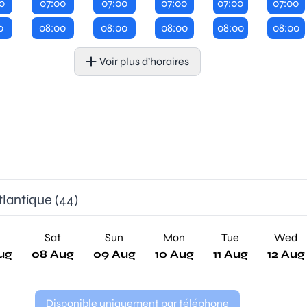
0
07:00
07:00
07:00
07:00
07:00
0
08:00
08:00
08:00
08:00
08:00
Voir plus d’horaires
tlantique (44)
Sat
Sun
Mon
Tue
Wed
ug
08 Aug
09 Aug
10 Aug
11 Aug
12 Aug
Disponible uniquement par téléphone