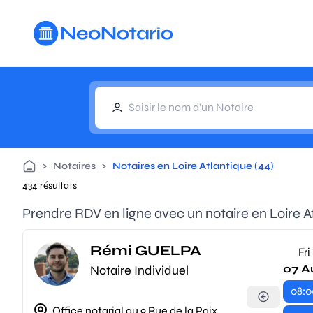
Aller au contenu principal
>
Notaires
>
Notaires en Loire Atlantique (44)
434 résultats
Prendre RDV en ligne avec un notaire en Loire A
Rémi GUELPA
Fri
07 A
Notaire Individuel
08:0
Office notarial au 9 Rue de la Paix,