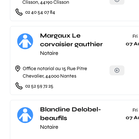
Clisson, 44190 Clisson
02 40 54 07 84
Margaux Le
Fri
corvaisier gauthier
07 A
Notaire
Office notarial au 15 Rue Pitre
Chevalier, 44000 Nantes
02 52 59 72 25
Blandine Delobel-
Fri
beaufils
07 A
Notaire