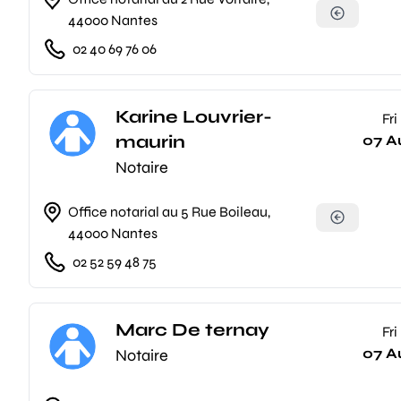
44000 Nantes
02 40 69 76 06
Karine Louvrier-
Fri
maurin
07 A
Notaire
Office notarial au 5 Rue Boileau,
44000 Nantes
02 52 59 48 75
Marc De ternay
Fri
07 A
Notaire