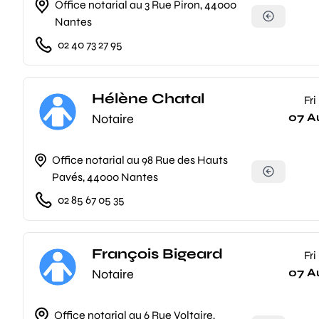
Office notarial au 3 Rue Piron, 44000
Nantes
02 40 73 27 95
Hélène Chatal
Fri
07 A
Notaire
Office notarial au 98 Rue des Hauts
Pavés, 44000 Nantes
02 85 67 05 35
François Bigeard
Fri
07 A
Notaire
Office notarial au 6 Rue Voltaire,