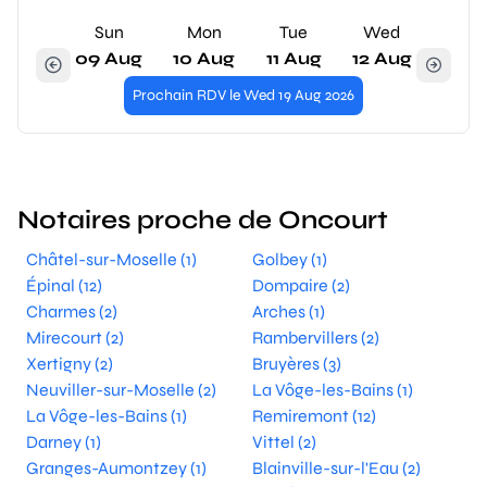
Sun
Mon
Tue
Wed
09 Aug
10 Aug
11 Aug
12 Aug
Prochain RDV le Wed 19 Aug 2026
Notaires proche de Oncourt
Châtel-sur-Moselle (1)
Golbey (1)
Épinal (12)
Dompaire (2)
Charmes (2)
Arches (1)
Mirecourt (2)
Rambervillers (2)
Xertigny (2)
Bruyères (3)
Neuviller-sur-Moselle (2)
La Vôge-les-Bains (1)
La Vôge-les-Bains (1)
Remiremont (12)
Darney (1)
Vittel (2)
Granges-Aumontzey (1)
Blainville-sur-l'Eau (2)