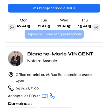
Voir la page de Sophie BRIOT
Mon
Tue
Wed
Thu
10 Aug
11 Aug
12 Aug
13 Aug
Disponible uniquement par téléphone
Blanche-Marie VINCENT
Notaire Associé
Office notarial au 26 Rue Bellecordière, 69002
Lyon
04 84 45 31 00
Accepte les RDVs :
Domaines :