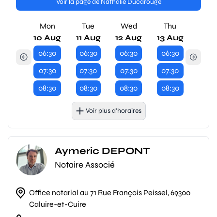
Voir la page de Nathalie Ducarouge
Mon
Tue
Wed
Thu
10 Aug
11 Aug
12 Aug
13 Aug
06:30
06:30
06:30
06:30
07:30
07:30
07:30
07:30
08:30
08:30
08:30
08:30
Voir plus d’horaires
Aymeric DEPONT
Notaire Associé
Office notarial au 71 Rue François Peissel, 69300
Caluire-et-Cuire