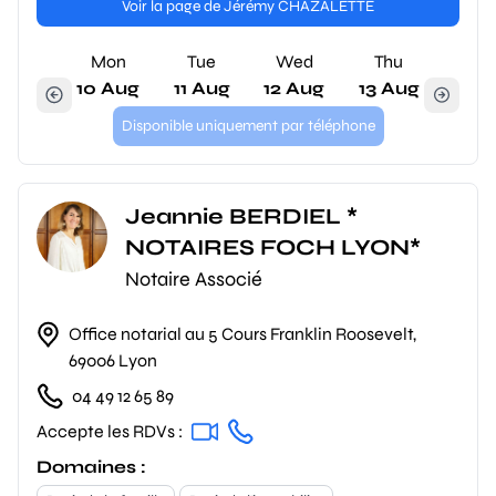
Voir la page de Jérémy CHAZALETTE
Mon
Tue
Wed
Thu
10 Aug
11 Aug
12 Aug
13 Aug
Disponible uniquement par téléphone
Jeannie BERDIEL *
NOTAIRES FOCH LYON*
Notaire Associé
Office notarial au 5 Cours Franklin Roosevelt,
69006 Lyon
04 49 12 65 89
Accepte les RDVs :
Domaines :