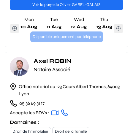
Voir la page de Olivier GAREL-GALAIS
Mon
Tue
Wed
Thu
10 Aug
11 Aug
12 Aug
13 Aug
Disponible uniquement par téléphone
Axel ROBIN
Notaire Associé
Office notarial au 123 Cours Albert Thomas, 69003
Lyon
05 36 69 31 17
Accepte les RDVs :
Domaines :
Droit de l'immobilier
Droit de la famille