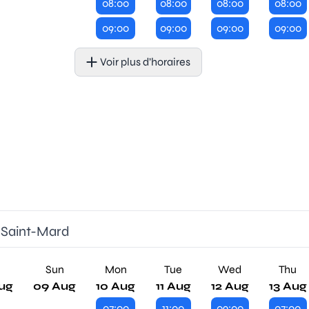
08:00
08:00
08:00
08:00
09:00
09:00
09:00
09:00
Voir plus d’horaires
e Saint-Mard
Sun
Mon
Tue
Wed
Thu
ug
09 Aug
10 Aug
11 Aug
12 Aug
13 Aug
07:00
11:00
09:00
07:00