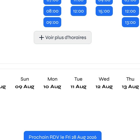
08:00
12:00
15:00
12:00
09:00
13:00
Voir plus d’horaires
Sun
Mon
Tue
Wed
Thu
ug
09 Aug
10 Aug
11 Aug
12 Aug
13 Aug
Prochain RDV le Fri 28 Aug 2026