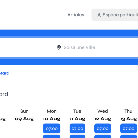
Articles
Espace particuli
-Mard
ard
Sun
Mon
Tue
Wed
Thu
ug
09 Aug
10 Aug
11 Aug
12 Aug
13 Aug
07:00
07:00
07:00
07:00