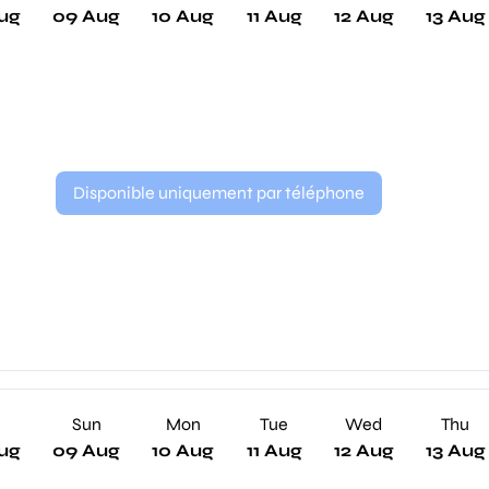
ug
09 Aug
10 Aug
11 Aug
12 Aug
13 Aug
Disponible uniquement par téléphone
Sun
Mon
Tue
Wed
Thu
ug
09 Aug
10 Aug
11 Aug
12 Aug
13 Aug