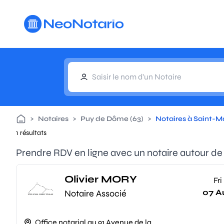
Aller au contenu principal
>
Notaires
>
Puy de Dôme (63)
>
Notaires à Saint-M
1 résultats
Prendre RDV en ligne avec un notaire autour de
Olivier MORY
Fri
07 A
Notaire Associé
Office notarial au 91 Avenue de la