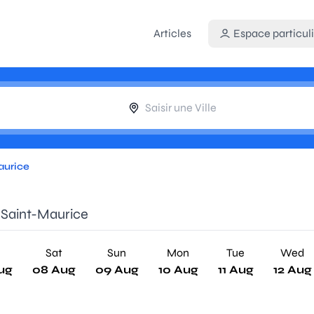
Articles
Espace particuli
aurice
 Saint-Maurice
Sat
Sun
Mon
Tue
Wed
ug
08 Aug
09 Aug
10 Aug
11 Aug
12 Aug