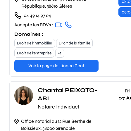
08:0
République, 38610 Gières
09:0
04 49 14 97 04
Accepte les RDVs :
Domaines :
Droit de l'immobilier
Droit de la famille
Droit de l'entreprise
+2
Voir la page de Linnea Pent
Chantal PEIXOTO-
Fri
ABI
07 A
Notaire Individuel
Office notarial au 12 Rue Berthe de
Boissieux, 38000 Grenoble