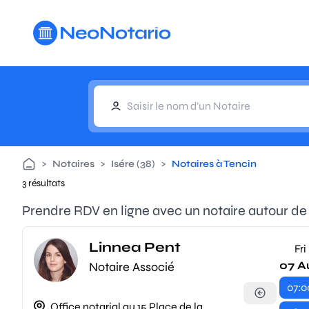
Aller au contenu principal
>
Notaires
>
Isére (38)
>
Notaires à Tencin
3 résultats
Prendre RDV en ligne avec un notaire autour de
Linnea Pent
Fri
07 A
Notaire Associé
07:0
Office notarial au 15 Place de la