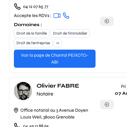
04 12 07 65 77
Accepte les RDVs :
Domaines :
Droit de la famille
Droit de l'immobilier
Droit de l'entreprise
+1
Voir la page de Chantal PEIXOTO-
ABI
Olivier FABRE
Fri
07 A
Notaire
Office notarial au 3 Avenue Doyen
Louis Weil, 38000 Grenoble
04 49 12 88 65