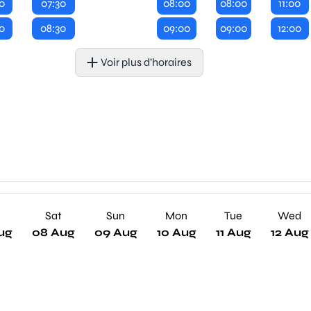
0
07:30
08:00
08:00
11:00
0
08:30
09:00
09:00
12:00
Voir plus d’horaires
Sat
Sun
Mon
Tue
Wed
ug
08 Aug
09 Aug
10 Aug
11 Aug
12 Aug