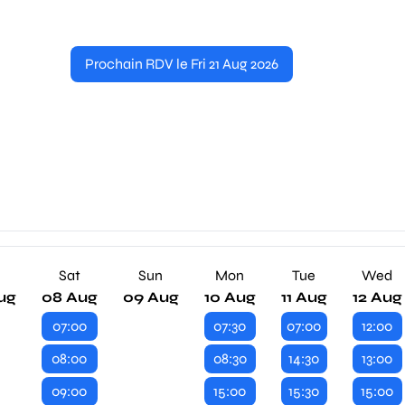
Prochain RDV le Fri 21 Aug 2026
Sat
Sun
Mon
Tue
Wed
ug
08 Aug
09 Aug
10 Aug
11 Aug
12 Aug
07:00
07:30
07:00
12:00
08:00
08:30
14:30
13:00
09:00
15:00
15:30
15:00