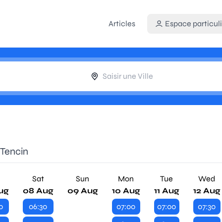
Articles
Espace particuli
 Tencin
Sat
Sun
Mon
Tue
Wed
ug
08 Aug
09 Aug
10 Aug
11 Aug
12 Aug
0
06:30
07:00
07:00
07:30