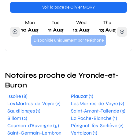
Voir la page de Olivier MORY
Mon
Tue
Wed
Thu
10 Aug
11 Aug
12 Aug
13 Aug
Disponible uniquement par téléphone
Notaires proche de Yronde-et-
Buron
Issoire (8)
Plauzat (1)
Les Martres-de-Veyre (2)
Les Martres-de-Veyre (2)
Sauxillanges (1)
Saint-Amant-Tallende (3)
Billom (2)
La Roche-Blanche (1)
Cournon-d'Auvergne (5)
Pérignat-lès-Sarliève (2)
Saint-Germain-Lembron
Vertaizon (1)