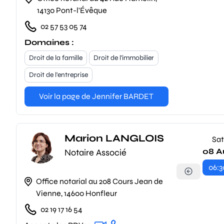
14130 Pont-l'Évêque
02 57 53 05 74
Domaines :
Droit de la famille
Droit de l'immobilier
Droit de l'entreprise
Voir la page de Jennifer BARDET
Marion LANGLOIS
Sat
08 A
Notaire Associé
06:3
Office notarial au 208 Cours Jean de
Vienne, 14600 Honfleur
02 19 17 16 54