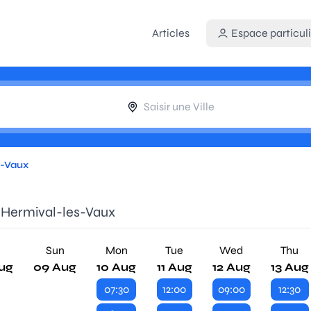
Articles
Espace particuli
s-Vaux
e Hermival-les-Vaux
Sun
Mon
Tue
Wed
Thu
ug
09 Aug
10 Aug
11 Aug
12 Aug
13 Aug
07:30
12:00
09:00
12:30