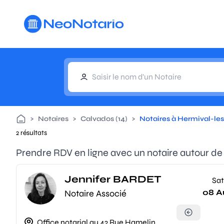
Aller au contenu principal
>
Notaires
>
Calvados (14)
>
Notaires à Hermival-le
2 résultats
Prendre RDV en ligne avec un notaire autour d
Jennifer BARDET
Sat
08 A
Notaire Associé
Office notarial au 42 Rue Hamelin,