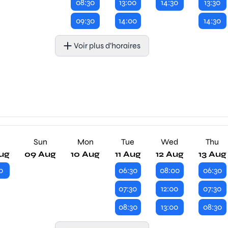
08:30
13:00
14:30
13:30
09:30
14:00
14:30
Voir plus d’horaires
Sun
Mon
Tue
Wed
Thu
ug
09 Aug
10 Aug
11 Aug
12 Aug
13 Aug
0
06:30
08:00
06:30
07:30
12:00
07:30
08:30
13:00
08:30