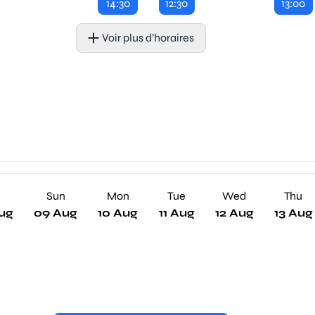
14:30
12:30
13:00
Voir plus d’horaires
Sun
Mon
Tue
Wed
Thu
ug
09 Aug
10 Aug
11 Aug
12 Aug
13 Aug