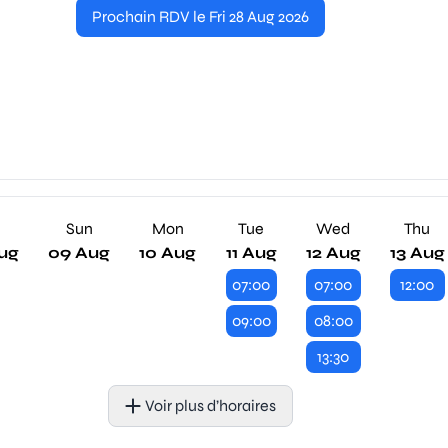
Prochain RDV le Fri 28 Aug 2026
Sun
Mon
Tue
Wed
Thu
ug
09 Aug
10 Aug
11 Aug
12 Aug
13 Aug
07:00
07:00
12:00
09:00
08:00
13:30
Voir plus d’horaires