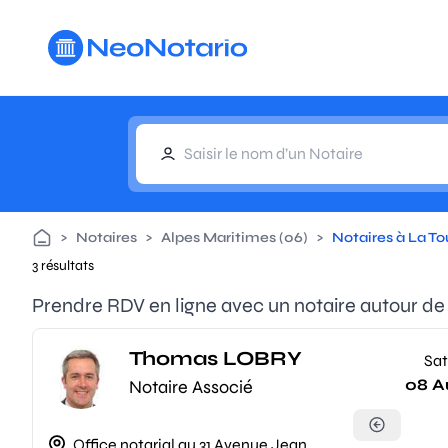
Aller au contenu principal
>
Notaires
>
Alpes Maritimes (06)
>
Notaires à La To
3 résultats
Prendre RDV en ligne avec un notaire autour de
Thomas LOBRY
Sat
08 A
Notaire Associé
Office notarial au 31 Avenue Jean