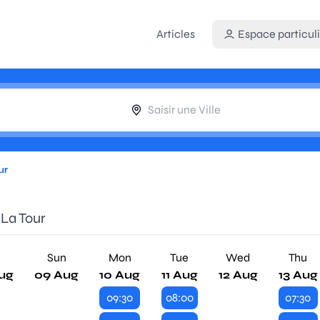
Articles
Espace particuli
ur
 La Tour
Sun
Mon
Tue
Wed
Thu
ug
09 Aug
10 Aug
11 Aug
12 Aug
13 Aug
09:30
08:00
07:30