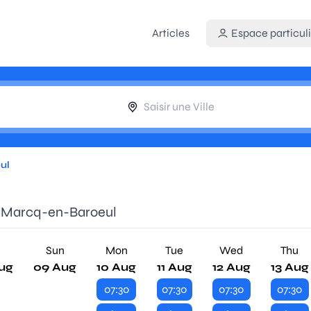
Articles
Espace particuli
ul
de Marcq-en-Baroeul
Sun
Mon
Tue
Wed
Thu
ug
09 Aug
10 Aug
11 Aug
12 Aug
13 Aug
07:30
07:30
07:30
07:30