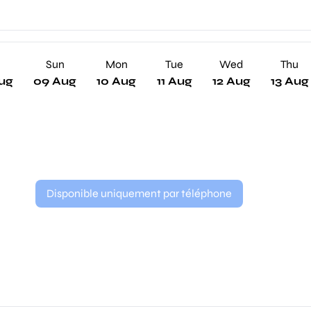
Sun
Mon
Tue
Wed
Thu
ug
09 Aug
10 Aug
11 Aug
12 Aug
13 Aug
Disponible uniquement par téléphone