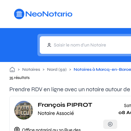
Aller au contenu principal
>
Notaires
>
Nord (59)
>
Notaires à Marcq-en-Baroe
35 résultats
Prendre RDV en ligne avec un notaire autour 
François PIPROT
Sat
08 A
Notaire Associé
Office notarial au 20 Rue des