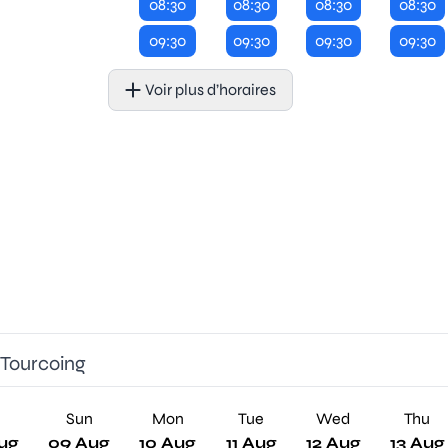
08:30
08:30
08:30
08:30
09:30
09:30
09:30
09:30
Voir plus d’horaires
 Tourcoing
Sun
Mon
Tue
Wed
Thu
ug
09 Aug
10 Aug
11 Aug
12 Aug
13 Aug