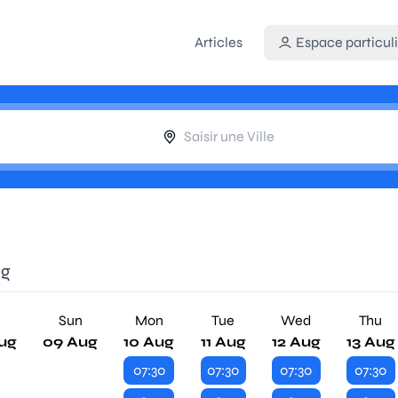
Articles
Espace particuli
ng
Sun
Mon
Tue
Wed
Thu
ug
09 Aug
10 Aug
11 Aug
12 Aug
13 Aug
07:30
07:30
07:30
07:30