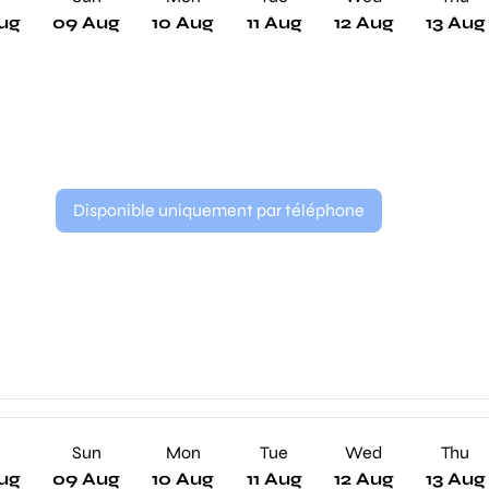
ug
09 Aug
10 Aug
11 Aug
12 Aug
13 Aug
Disponible uniquement par téléphone
Sun
Mon
Tue
Wed
Thu
ug
09 Aug
10 Aug
11 Aug
12 Aug
13 Aug