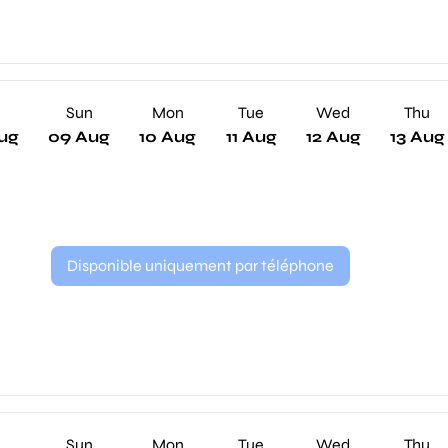
Sun
Mon
Tue
Wed
Thu
ug
09 Aug
10 Aug
11 Aug
12 Aug
13 Aug
Disponible uniquement par téléphone
Sun
Mon
Tue
Wed
Thu