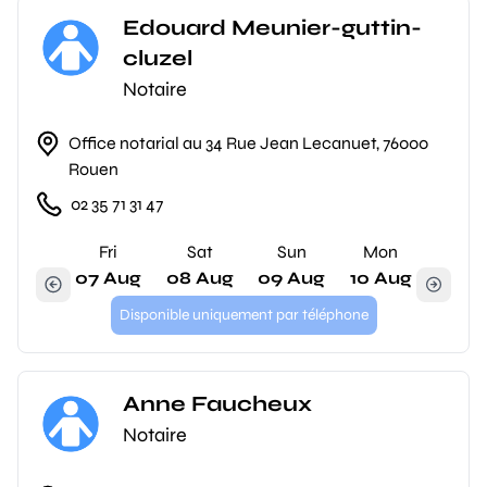
Edouard Meunier-guttin-
cluzel
Notaire
Office notarial au 34 Rue Jean Lecanuet, 76000
Rouen
02 35 71 31 47
Fri
Sat
Sun
Mon
07 Aug
08 Aug
09 Aug
10 Aug
Disponible uniquement par téléphone
Anne Faucheux
Notaire