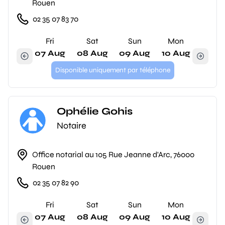
Rouen
02 35 07 83 70
Fri
Sat
Sun
Mon
07 Aug
08 Aug
09 Aug
10 Aug
Disponible uniquement par téléphone
Ophélie Gohis
Notaire
Office notarial au 105 Rue Jeanne d'Arc, 76000
Rouen
02 35 07 82 90
Fri
Sat
Sun
Mon
07 Aug
08 Aug
09 Aug
10 Aug