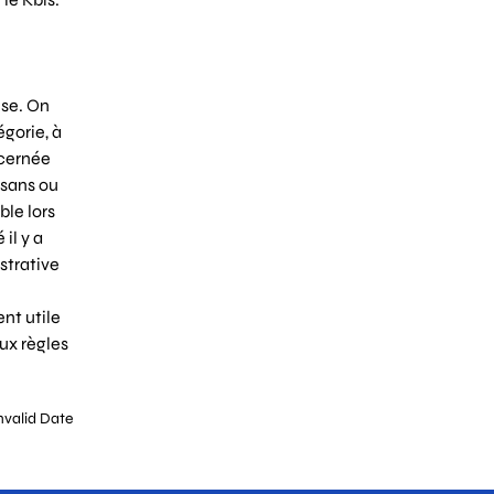
ise. On
égorie, à
ncernée
isans ou
ble lors
il y a
strative
nt utile
ux règles
Invalid Date