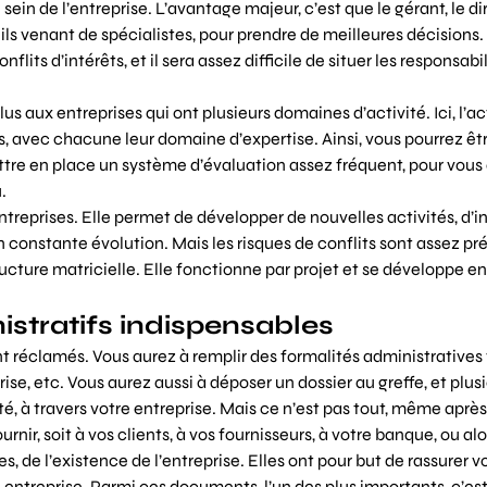
in de l’entreprise. L’avantage majeur, c’est que le gérant, le di
ils venant de spécialistes, pour prendre de meilleures décisions.
s d’intérêts, et il sera assez difficile de situer les responsabi
us aux entreprises qui ont plusieurs domaines d’activité. Ici, l’ac
ns, avec chacune leur domaine d’expertise. Ainsi, vous pourrez êt
ettre en place un système d’évaluation assez fréquent, pour vous
.
entreprises. Elle permet de développer de nouvelles activités, d’i
onstante évolution. Mais les risques de conflits sont assez pr
ucture matricielle. Elle fonctionne par projet et se développe e
stratifs indispensables
t réclamés. Vous aurez à remplir des formalités administratives 
eprise, etc. Vous aurez aussi à déposer un dossier au greffe, et plus
ité, à travers votre entreprise. Mais ce n’est pas tout, même après
nir, soit à vos clients, à vos fournisseurs, à votre banque, ou alor
s, de l’existence de l’entreprise. Elles ont pour but de rassurer v
tre entreprise. Parmi ces documents, l’un des plus importants, c’est