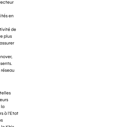
recteur
lités en
tivité de
re plus
 assurer
nnover,
ésents.
n réseau
telles
ieurs
 la
s à l’Etat
os
 le Kbis.