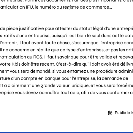
’immatriculation IFU, le numéro au registre de commerce…
t de pièce justificative pour attester du statut légal d’une entrepr
atifs d’une entreprise, puisqu’il est bien le seul dans cette cat
l’obtenir, il faut avant toute chose, s’assurer que l’entreprise co
 ne concerne en réalité que ce type d’entreprises, et pas les art
atriculation au RCS. Il faut savoir que pour être valide et receva
e Kbis doit être récent. C’est-à-dire qu’il doit avoir été délivré 
ment vous sera demandé, si vous entamez une procédure admini
erture d’un compte en banque pour l’entreprise, la demande de
 a clairement une grande valeur juridique, et vous sera forcéme
reprise vous devez connaître tout cela, afin de vous conformer a
Publié le 