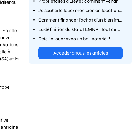
Propriétaires à Liège : comment vendre un immeuble occupé en toute légalité ?
lairer au
Je souhaite louer mon bien en location meublée touristique, que dois-je savoir ?
Comment financer l’achat d’un bien immobilier ?
La définition du statut LMNP : tout ce que vous devez savoir
 En effet,
rouver
Dois-je louer avec un bail notarié ?
ar Actions
elle à
Accéder à tous les articles
SA) et la
étape
tive.
i entraine