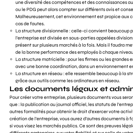
une diversité des compétences et des connaissances au se
ou le PDG peut alors compter sur différents avis et conse
Malheureusement, cet environnement est propice aux conflit
cas de fautes.
La structure divisionnelle : celle-ci convient beaucoup pl
l’entreprise est divisée en sous-parties appelées divisio
présent sur plusieurs marchés à la fois. Mais il faudra m
de la bonne performance des employés à chaque niveau
La structure matricielle : pour les firmes ou les grandes 
avec une bonne coordination, dans un environnement en c
La structure en réseau : elle ressemble beaucoup à la str
grâce aux outils comme les ordinateurs en réseau.
Les documents légaux et admini
Pour créer votre entreprise, plusieurs documents vous seron
que : la publication au journal officiel, les statuts de l’entr
autres formalités pour obtenir le droit d’exercer votre activ
création de l’entreprise, vous aurez d’autres documents à four
si vous visez les marchés publics. Ce sont des preuves légale
différents partenaires, sur votre fiabilité et sur celle de vo