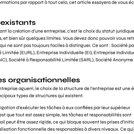
ormations par rapport à tout cela, cet article essayera de vous éc
 existants
 la création d’une entreprise, c’est le choix du statut juridique.
s, et bien sûr quelques limites. Vous devez donc pouvoir vous ret
ui ne sont pas toujours faciles à distinguer. Ce sont : Société p
Limitée (EURL), Entreprise Individuelle (EI), Entreprise Individu
NC), Société à Responsabilité Limitée (SARL), Société Anonyme (
es organisationnelles
reprise aguerri, le choix de la structure de l’entreprise est une 
incipaux types de structures qui existent.
bligation d’exécuter les tâches à eux confiées par leur supérieur
’est que tout est assez simple, les tâches et responsabilités sont
l peut être assez rigide, ce qui bloque souvent les prises d’initia
cialisation fonctionnelle des responsables à divers niveaux. Ce qu