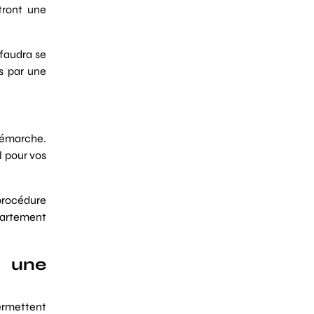
ttront une
 faudra se
s par une
 démarche.
l pour vos
 procédure
épartement
u une
permettent