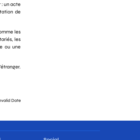
 : un acte
station de
 comme les
ariés, les
le ou une
’étranger.
Invalid Date
l
Social