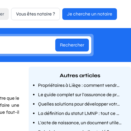
er
Vous êtes notaire ?
Je cherche un notaire
Rechercher
Autres articles
Propriétaires à Liège : comment vendre un immeuble occupé en toute légalité ?
Le guide complet sur l'assurance de prêt immobilier pour les seniors
tre que le
Quelles solutions pour développer votre patrimoine en toute sécurité ?
 faire une
ue faut-il
La définition du statut LMNP : tout ce que vous devez savoir
L'acte de naissance, un document utile dans de nombreuses situations