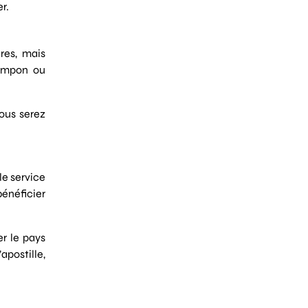
r.
res, mais
tampon ou
vous serez
le service
bénéficier
er le pays
apostille,